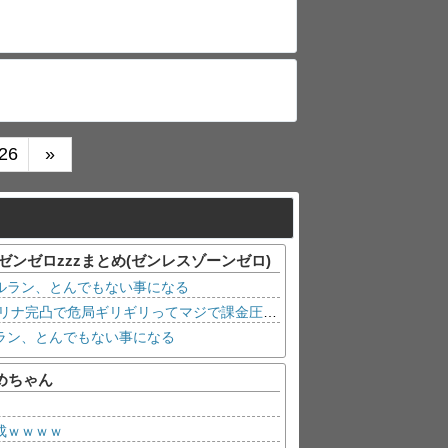
26
»
 - ゼンゼロzzzまとめ(ゼンレスゾーンゼロ)
ルラン、とんでもない事になる
【ゼンゼロ】 レミエール完凸ヴェリナ完凸で危局ギリギリってマジで課金圧モードなんだな
ラン、とんでもない事になる
めちゃん
成ｗｗｗｗ