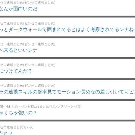
ゼロ速報まとめ(ゼンゼロ速報まとめ)
なんか面白いのだ
ゼロ速報まとめ(ゼンゼロ速報まとめ)
っとダークウォールで囲まれてるとはよく考察されてるンナね
ゼロ速報まとめ(ゼンゼロ速報まとめ)
へ来るといいンナ
ゼロ速報まとめ(ゼンゼロ速報まとめ)
につけてんだ？
ゼロ速報まとめ(ゼンゼロ速報まとめ)
ラの連携スキルの倍率見てモーション長めなの差し引いてもピ
NSHINまとめ - ゼンゼロzzzまとめ(ゼンレスゾーンゼロ)
ゃくちゃ強いの？
ゼロ攻略まとめちゃん
だれ？