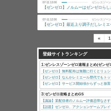
07-11 13:00
ゼンレスゾーン
【ゼンゼロ】ノルムーはゼンゼロらし
07-11 12:00
ゼンレスゾーン
【ゼンゼロ】最近上り調子だしレミエ
«
1
登録サイトランキング
1:
ゼンレスゾーンゼロ速報まとめ(ゼンゼ
【ゼンゼロ】無料配布は無難に行くとリュシ
【ゼンゼロ】なんかレミエール歴代でもトッ
3:
ゼンゼロ攻略まとめGS
【議論】某配信者のノルムー評価忌憚なさす
【話題】ゼンゼロ、アクションゲームプレイ