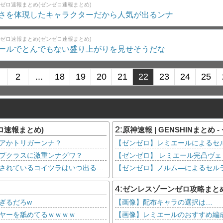
ゼロ速報まとめ(ゼンゼロ速報まとめ)
さを体現したキャラクターだから人気が出るンナ
ゼロ速報まとめ(ゼンゼロ速報まとめ)
ールでとんでもない盛り上がりを見せそうだな
2
...
18
19
20
21
22
23
24
25
2:
ロ速報まとめ)
原神速報 | GENSHINまとめ
アかトリガーンナ？
【ゼンゼロ】レミエールによるセ
プクラスに激重ンナグワ？
【ゼンゼロ】サービス開始頃からずっと放置されているコイツラはいつ出るンナ？
【ゼンゼロ】ノルム―によるセル
4:
ゼンレスゾーンゼロ攻略まと
ぎるだろw
【画像】配布キャラの選択は…
ヤーを舐めてるｗｗｗｗ
【画像】レミエールのおすすめ編